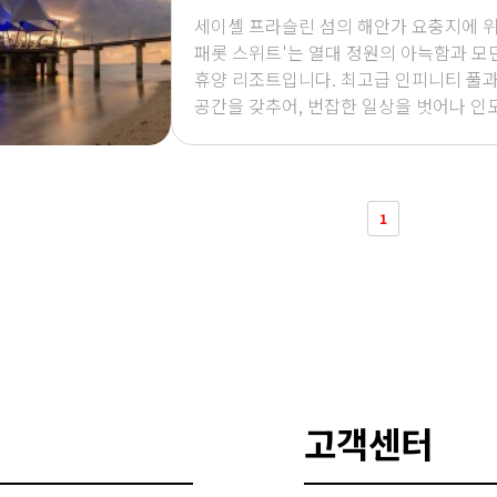
세이셸 프라슬린 섬의 해안가 요충지에 위치
패롯 스위트'는 열대 정원의 아늑함과 
휴양 리조트입니다. 최고급 인피니티 풀과
공간을 갖추어, 번잡한 일상을 벗어나 인
벽한 휴식과 낭만적인 시간을 선사합니다
1
고객센터