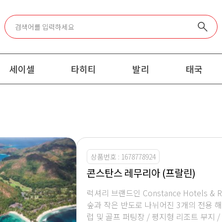
세이셀
타히티
발리
태국
상품번호 : 1678778924
콘스탄스 레무리아 (프랄린)
럭셔리 브랜드인 Constance Hotels & 
숲과 작은 반도로 나뉘어진 3개의 전용 해변
럽 및 골프 퍼팅장 / 평지형 리조트 부지