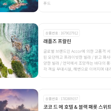
푸드
상품번호 : 1679027912
래플즈 프랄린
글로벌 브랜드인 Accor에 의한 고품격 서
된 모던하고 프라이빗한 빌라 / 밝고 화
양한 빌라 / 언덕에서 조망하는 바다의 풍
각 객실 부대시설, 해변으로 이어지며 대
인상의 넓고 쾌적한 동선
상품번호 : 1782809157
코코 드 메 호텔 & 블랙 패롯 스위