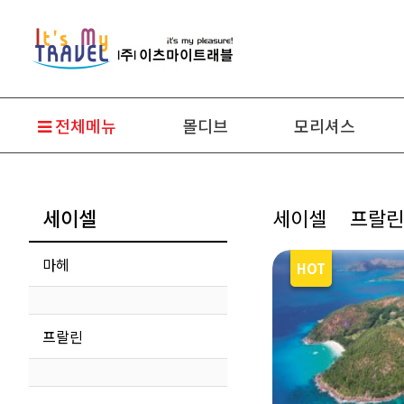
전체메뉴
몰디브
모리셔스
세이셀
세이셀
프랄린
마헤
프랄린