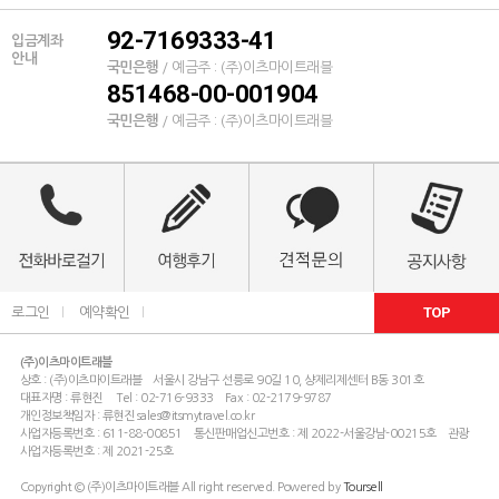
92-7169333-41
입금계좌
안내
국민은행
/ 예금주 : (주)이츠마이트래블
851468-00-001904
국민은행
/ 예금주 : (주)이츠마이트래블
TOP
로그인
l
예약확인
l
(주)이츠마이트래블
상호 : (주)이츠마이트래블 서울시 강남구 선릉로 90길 10, 샹제리제센터 B동 301호
대표자명 : 류현진 Tel : 02-716-9333 Fax : 02-2179-9787
개인정보책임자 : 류현진 sales@itsmytravel.co.kr
사업자등록번호 : 611-88-00851 통신판매업신고번호 : 제 2022-서울강남-00215호 관광
사업자등록번호 : 제 2021-25호
Copyright © (주)이츠마이트래블 All right reserved. Powered by
Toursell